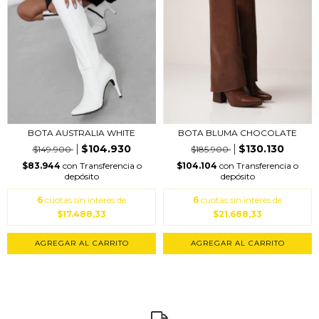
BOTA AUSTRALIA WHITE
BOTA BLUMA CHOCOLATE
$104.930
$130.130
$149.900
$185.900
$83.944
con
Transferencia o
$104.104
con
Transferencia o
depósito
depósito
6
cuotas sin interés de
6
cuotas sin interés de
$17.488,33
$21.688,33
AGREGAR AL CARRITO
AGREGAR AL CARRITO