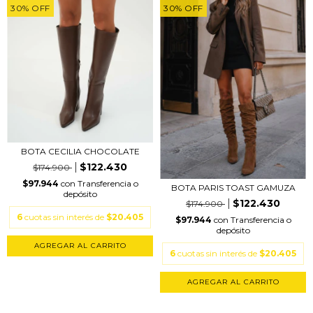
30
%
OFF
30
%
OFF
BOTA CECILIA CHOCOLATE
$122.430
$174.900
$97.944
con
Transferencia o
BOTA PARIS TOAST GAMUZA
depósito
$122.430
$174.900
6
cuotas sin interés de
$20.405
$97.944
con
Transferencia o
depósito
AGREGAR AL CARRITO
6
cuotas sin interés de
$20.405
AGREGAR AL CARRITO