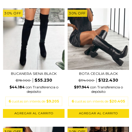
30
%
OFF
30
%
OFF
BOTA CECILIA BLACK
BUCANERA SIENA BLACK
$122.430
$55.230
$174.900
$78.900
$97.944
con
Transferencia o
$44.184
con
Transferencia o
depósito
depósito
6
cuotas sin interés de
$20.405
6
cuotas sin interés de
$9.205
AGREGAR AL CARRITO
AGREGAR AL CARRITO
30
%
OFF
30
%
OFF