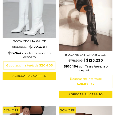
BOTA CECILIA WHITE
$122.430
$174.900
$97.944
con
Transferencia o
BUCANERA ROMA BLACK
depósito
$125.230
$178.900
6
cuotas sin interés de
$20.405
$100.184
con
Transferencia o
depósito
AGREGAR AL CARRITO
6
cuotas sin interés de
$20.871,67
AGREGAR AL CARRITO
30
%
OFF
30
%
OFF