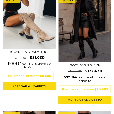
BUCANERA SIDNEY BEIGE
$51.030
$72.900
$40.824
con
Transferencia o
BOTA PARIS BLACK
depósito
$122.430
$174.900
6
cuotas sin interés de
$8.505
$97.944
con
Transferencia o
depósito
AGREGAR AL CARRITO
6
cuotas sin interés de
$20.405
AGREGAR AL CARRITO