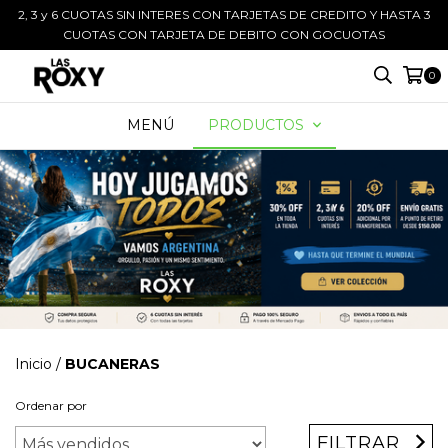
2, 3 y 6 CUOTAS SIN INTERES CON TARJETAS DE CREDITO Y HASTA 3
CUOTAS CON TARJETA DE DEBITO CON GOCUOTAS
0
MENÚ
PRODUCTOS
Inicio
/
BUCANERAS
Ordenar por
FILTRAR