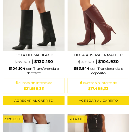
BOTA BLUMA BLACK
BOTA AUSTRALIA MALBEC
$130.130
$104.930
$185.900
$149.900
$104.104
con
Transferencia o
$83.944
con
Transferencia o
depósito
depósito
6
cuotas sin interés de
6
cuotas sin interés de
$21.688,33
$17.488,33
AGREGAR AL CARRITO
AGREGAR AL CARRITO
30
%
OFF
30
%
OFF