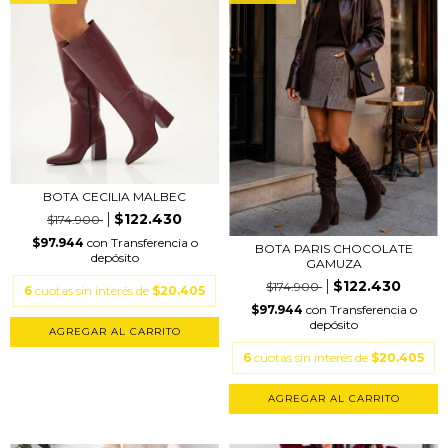
BOTA CECILIA MALBEC
$122.430
$174.900
$97.944
con
Transferencia o
BOTA PARIS CHOCOLATE
depósito
GAMUZA
$122.430
$174.900
6
cuotas sin interés de
$20.405
$97.944
con
Transferencia o
depósito
AGREGAR AL CARRITO
6
cuotas sin interés de
$20.405
AGREGAR AL CARRITO