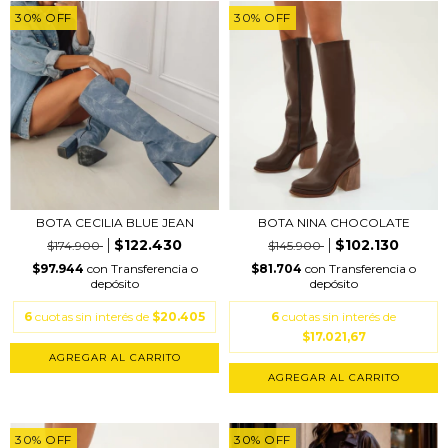
30
%
OFF
30
%
OFF
BOTA CECILIA BLUE JEAN
BOTA NINA CHOCOLATE
$122.430
$102.130
$174.900
$145.900
$97.944
con
Transferencia o
$81.704
con
Transferencia o
depósito
depósito
6
cuotas sin interés de
$20.405
6
cuotas sin interés de
$17.021,67
AGREGAR AL CARRITO
AGREGAR AL CARRITO
30
%
OFF
30
%
OFF