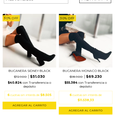
30
%
OFF
30
%
OFF
BUCANERA SIDNEY BLACK
BUCANERA MONACO BLACK
$51.030
$69.230
$72.900
$98.900
$40.824
con
Transferencia o
$55.384
con
Transferencia o
depósito
depósito
6
cuotas sin interés de
$8.505
6
cuotas sin interés de
$11.538,33
AGREGAR AL CARRITO
AGREGAR AL CARRITO