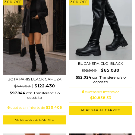
30
%
OFF
30
%
OFF
BUCANERA CLOI BLACK
$65.030
$92.900
$52.024
con
Transferencia o
BOTA PARIS BLACK GAMUZA
depósito
$122.430
$174.900
6
cuotas sin interés de
$97.944
con
Transferencia o
depósito
$10.838,33
6
cuotas sin interés de
$20.405
AGREGAR AL CARRITO
AGREGAR AL CARRITO