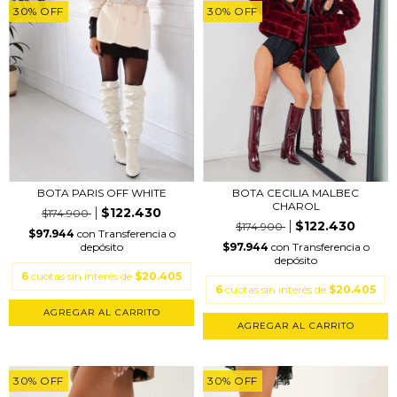
30
%
OFF
30
%
OFF
BOTA PARIS OFF WHITE
BOTA CECILIA MALBEC
CHAROL
$122.430
$174.900
$122.430
$174.900
$97.944
con
Transferencia o
depósito
$97.944
con
Transferencia o
depósito
6
cuotas sin interés de
$20.405
6
cuotas sin interés de
$20.405
AGREGAR AL CARRITO
AGREGAR AL CARRITO
30
%
OFF
30
%
OFF