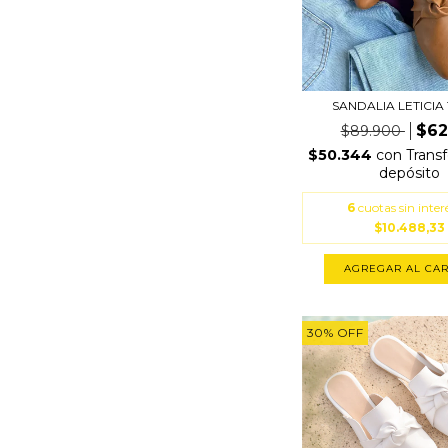
SANDALIA LETICIA
$62
$89.900
$50.344
con
Trans
depósito
6
cuotas sin inter
$10.488,33
AGREGAR AL CAR
30
%
OFF