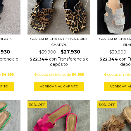
 BLACK
SANDALIA CHATA CELINA PRINT
SANDALIA CHATA
CHAROL
SIL
.930
$27.930
$39.900
$39.900
erencia o
$22.344
con
Transferencia o
$22.344
con
T
depósito
depó
e
$4.655
6
cuotas sin interés de
$4.655
6
cuotas sin int
RITO
AGREGAR AL CARRITO
AGREGAR A
30
%
OFF
30
%
OFF