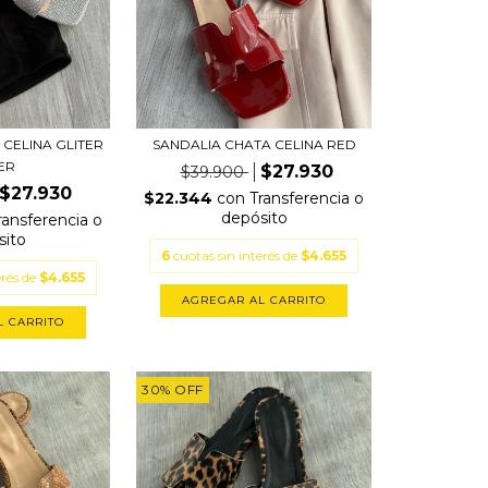
 CELINA GLITER
SANDALIA CHATA CELINA RED
VER
$27.930
$39.900
$27.930
$22.344
con
Transferencia o
depósito
ransferencia o
sito
6
cuotas sin interés de
$4.655
erés de
$4.655
AGREGAR AL CARRITO
L CARRITO
30
%
OFF