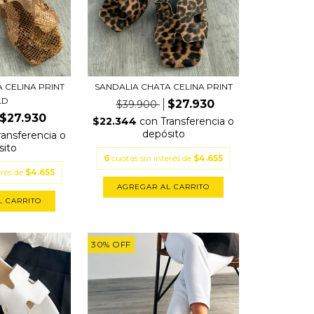
 CELINA PRINT
SANDALIA CHATA CELINA PRINT
LD
$27.930
$39.900
$27.930
$22.344
con
Transferencia o
depósito
ransferencia o
sito
6
cuotas sin interés de
$4.655
erés de
$4.655
AGREGAR AL CARRITO
L CARRITO
30
%
OFF