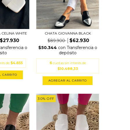
 CELINA WHITE
CHATA GIOVANNA BLACK
$27.930
$62.930
$89.900
ransferencia o
$50.344
con
Transferencia o
sito
depósito
erés de
$4.655
6
cuotas sin interés de
$10.488,33
L CARRITO
AGREGAR AL CARRITO
30
%
OFF