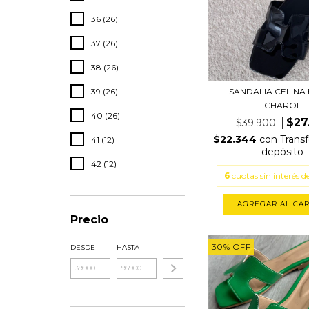
36 (26)
37 (26)
38 (26)
39 (26)
SANDALIA CELINA
CHAROL
40 (26)
$27
$39.900
$22.344
con
Transf
41 (12)
depósito
42 (12)
6
cuotas sin interés d
AGREGAR AL CAR
Precio
30
%
OFF
DESDE
HASTA