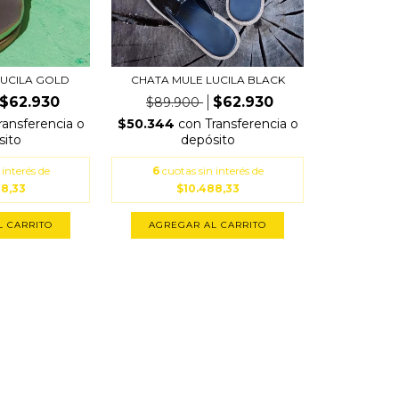
LUCILA GOLD
CHATA MULE LUCILA BLACK
$62.930
$62.930
$89.900
ransferencia o
$50.344
con
Transferencia o
sito
depósito
 interés de
6
cuotas sin interés de
88,33
$10.488,33
L CARRITO
AGREGAR AL CARRITO