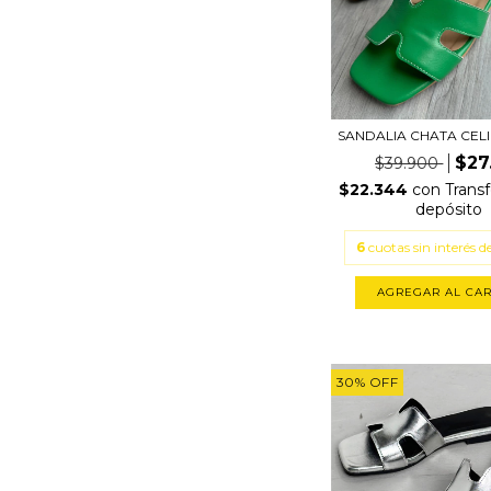
SANDALIA CHATA CEL
$27
$39.900
$22.344
con
Transf
depósito
6
cuotas sin interés d
AGREGAR AL CAR
30
%
OFF