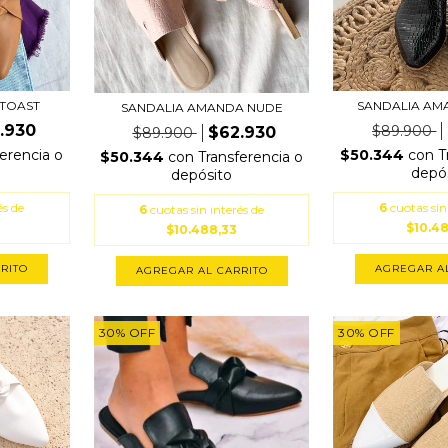
 TOAST
SANDALIA AM
SANDALIA AMANDA NUDE
.930
$89.900
$62.930
$89.900
ferencia o
$50.344
con
T
$50.344
con
Transferencia o
depó
depósito
és de
6
cuotas sin
6
cuotas sin interés de
$10.4
$10.488,33
RITO
AGREGAR A
AGREGAR AL CARRITO
30
%
OFF
30
%
OFF