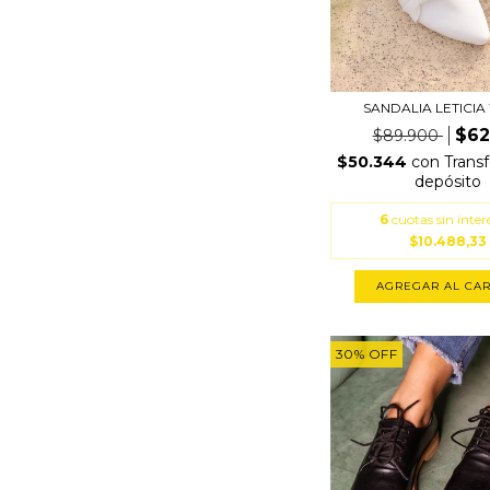
SANDALIA LETICIA
$62
$89.900
$50.344
con
Trans
depósito
6
cuotas sin inter
$10.488,33
AGREGAR AL CAR
30
%
OFF