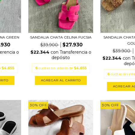
INA GREEN
SANDALIA CHATA CELINA FUCSIA
SANDALIA CHATA
GO
.930
$27.930
$39.900
$39.900
erencia o
$22.344
con
Transferencia o
depósito
$22.344
con
T
depó
e
$4.655
6
cuotas sin interés de
$4.655
6
cuotas sin int
RITO
AGREGAR AL CARRITO
AGREGAR A
30
%
OFF
30
%
OFF