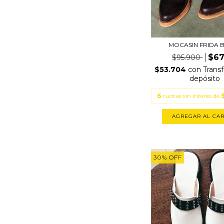
MOCASIN FRIDA 
$67
$95.900
$53.704
con
Transf
depósito
6
cuotas sin interés de
AGREGAR AL CAR
30
%
OFF