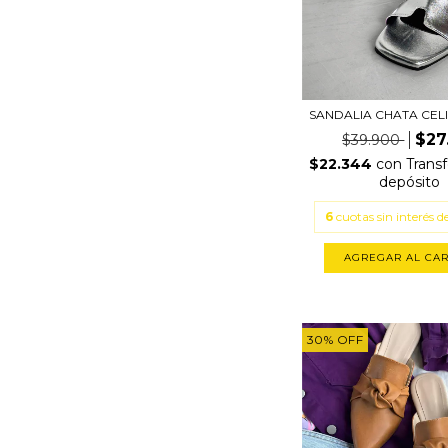
SANDALIA CHATA CELI
$27
$39.900
$22.344
con
Transf
depósito
6
cuotas sin interés d
AGREGAR AL CAR
30
%
OFF