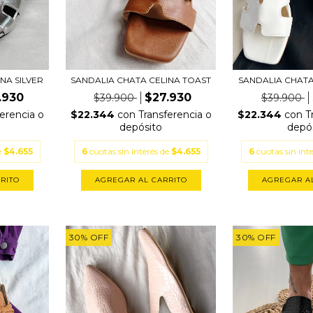
NA SILVER
SANDALIA CHATA CELINA TOAST
SANDALIA CHATA
.930
$27.930
$39.900
$39.900
erencia o
$22.344
con
Transferencia o
$22.344
con
T
depósito
depó
e
$4.655
6
cuotas sin interés de
$4.655
6
cuotas sin int
RITO
AGREGAR AL CARRITO
AGREGAR A
30
%
OFF
30
%
OFF