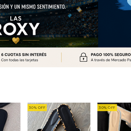
30
%
OFF
30
%
OFF