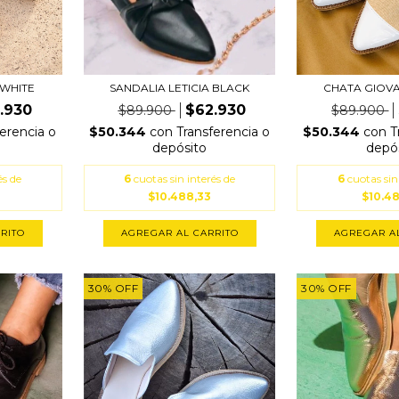
 WHITE
SANDALIA LETICIA BLACK
CHATA GIOV
.930
$62.930
$89.900
$89.900
ferencia o
$50.344
con
Transferencia o
$50.344
con
T
depósito
depó
és de
6
cuotas sin interés de
6
cuotas sin
$10.488,33
$10.4
RITO
AGREGAR AL CARRITO
AGREGAR A
30
%
OFF
30
%
OFF