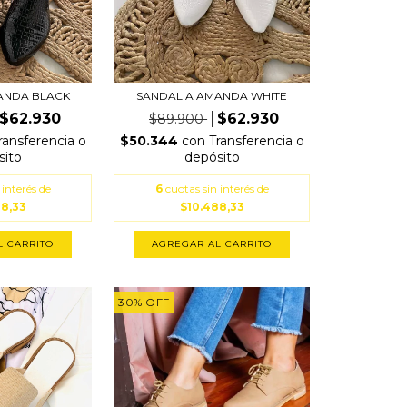
ANDA BLACK
SANDALIA AMANDA WHITE
$62.930
$62.930
$89.900
ransferencia o
$50.344
con
Transferencia o
sito
depósito
 interés de
6
cuotas sin interés de
88,33
$10.488,33
L CARRITO
AGREGAR AL CARRITO
30
%
OFF