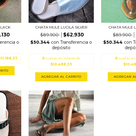
BLACK
CHATA MULE LUCILA SILVER
CHATA MULE 
.130
$62.930
$89.900
$89.900
erencia o
$50.344
con
Transferencia o
$50.344
con
T
depósito
depó
$11.188,33
6
cuotas sin interés de
6
cuotas sin
$10.488,33
$10.4
RITO
AGREGAR AL CARRITO
AGREGAR A