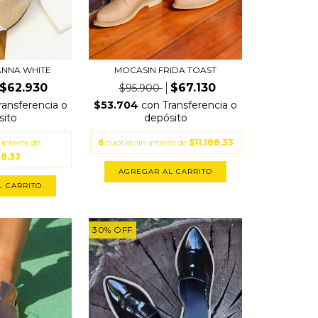
ANNA WHITE
MOCASIN FRIDA TOAST
$62.930
$67.130
$95.900
ransferencia o
$53.704
con
Transferencia o
sito
depósito
 interés de
6
cuotas sin interés de
$11.188,33
88,33
AGREGAR AL CARRITO
L CARRITO
30
%
OFF