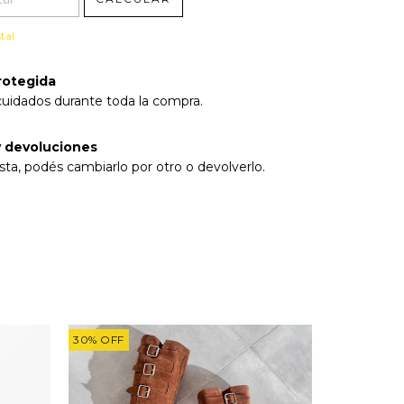
tal
rotegida
cuidados durante toda la compra.
 devoluciones
sta, podés cambiarlo por otro o devolverlo.
30
%
OFF
30
%
OFF