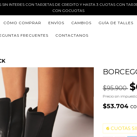
AS SIN INTERES CON TARJETAS DE CREDITO Y HASTA 3 CUOTAS CON TARJ
CON GOCUOTAS
CÓMO COMPRAR
ENVÍOS
CAMBIOS
GUÍA DE TALLES
EGUNTAS FRECUENTES
CONTACTANOS
CK
BORCEG
$
$95.900
Precio sin impuest
$53.704
c
6
CUOTAS SI