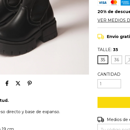
20% de descu
VER MEDIOS 
Envío grat
TALLE:
35
35
36
CANTIDAD
tud.
ceso directo y base de expanso.
Entregas para e
Medios de 
a 19 cm.