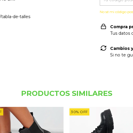
No sé mi código pos
tabla-de-talles
Compra p
Tus datos 
Cambios y
Si no te gu
PRODUCTOS SIMILARES
F
30
%
OFF