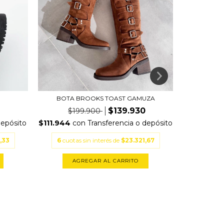
BOTA BROOKS TOAST GAMUZA
$139.930
$199.900
$1
depósito
$111.944
con
Transferencia o depósito
$103.
,33
6
cuotas sin interés de
$23.321,67
6
cuota
AGREGAR AL CARRITO
A