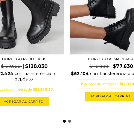
BORCEGO ALMA BLACK
BORCEGO RUBI BLACK
$77.630
$128.030
$110.900
$182.900
$62.104
con
Transferencia o 
02.424
con
Transferencia o
depósito
6
cuotas sin interés de
$12.938
uotas sin interés de
$21.338,33
AGREGAR AL CARRITO
AGREGAR AL CARRITO