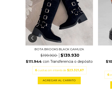
ACK
BOTA BROOKS BLACK GAMUZA
930
$139.930
$199.900
a o depósito
$111.944
con
Transferencia o depósito
$1
.321,67
6
cuotas sin interés de
$23.321,67
6
c
TO
AGREGAR AL CARRITO