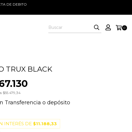
ETA DE DEBITO
0
O TRUX BLACK
67.130
os
$55.479,34
on
Transferencia o depósito
N INTERÉS DE
$11.188,33