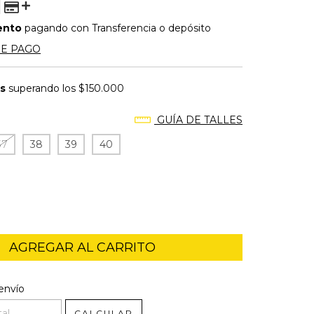
ento
pagando con Transferencia o depósito
DE PAGO
is
superando los
$150.000
GUÍA DE TALLES
37
38
39
40
l CP:
CAMBIAR CP
envío
CALCULAR