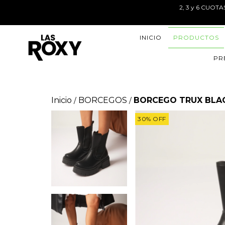
2, 3 y 6 CUOT
INICIO
PRODUCTOS
PR
Inicio
BORCEGOS
BORCEGO TRUX BLA
/
/
30
%
OFF