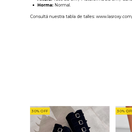
Horma:
Normal.
Consultá nuestra tabla de talles:
www.lasroxy.com/
30
%
OFF
30
%
OF