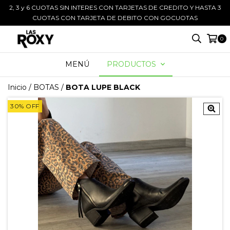
2, 3 y 6 CUOTAS SIN INTERES CON TARJETAS DE CREDITO Y HASTA 3
CUOTAS CON TARJETA DE DEBITO CON GOCUOTAS
0
MENÚ
PRODUCTOS
Inicio
/
BOTAS
/
BOTA LUPE BLACK
30
%
OFF