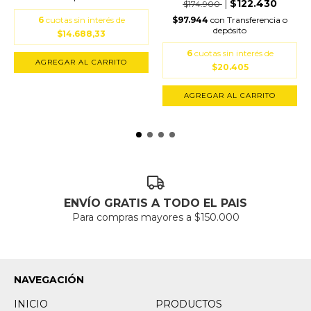
$122.430
$174.900
6
cuotas sin interés de
$97.944
con
Transferencia o
depósito
$14.688,33
6
cuotas sin interés de
AGREGAR AL CARRITO
$20.405
AGREGAR AL CARRITO
ENVÍO GRATIS A TODO EL PAIS
Para compras mayores a $150.000
NAVEGACIÓN
INICIO
PRODUCTOS