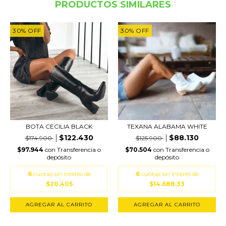
PRODUCTOS SIMILARES
30
%
OFF
30
%
OFF
BOTA CECILIA BLACK
TEXANA ALABAMA WHITE
$122.430
$88.130
$174.900
$125.900
$97.944
con
Transferencia o
$70.504
con
Transferencia o
depósito
depósito
6
cuotas sin interés de
6
cuotas sin interés de
$20.405
$14.688,33
AGREGAR AL CARRITO
AGREGAR AL CARRITO