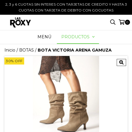
2, 3 y 6 CUOTAS SIN INTERES CON TARJETAS DE CREDITO Y HASTA 3
CUOTAS CON TARJETA DE DEBITO CON GOCUOTAS
0
MENÚ
PRODUCTOS
Inicio
/
BOTAS
/
BOTA VICTORIA ARENA GAMUZA
30
%
OFF