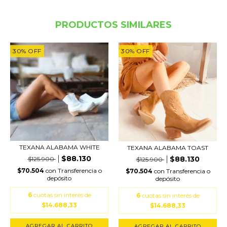
PRODUCTOS SIMILARES
30
%
OFF
30
%
OFF
TEXANA ALABAMA WHITE
TEXANA ALABAMA TOAST
$88.130
$88.130
$125.900
$125.900
$70.504
con
Transferencia o
$70.504
con
Transferencia o
depósito
depósito
6
cuotas sin interés de
6
cuotas sin interés de
$14.688,33
$14.688,33
AGREGAR AL CARRITO
AGREGAR AL CARRITO