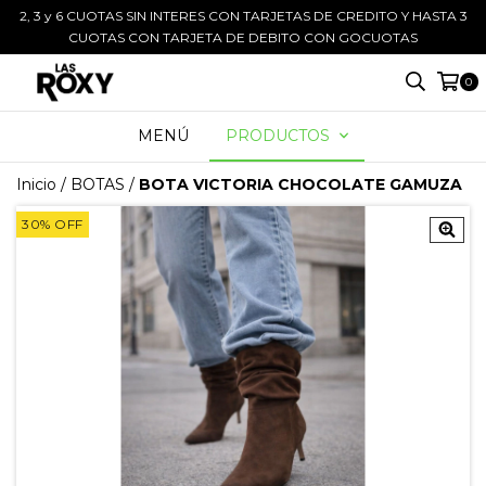
2, 3 y 6 CUOTAS SIN INTERES CON TARJETAS DE CREDITO Y HASTA 3
CUOTAS CON TARJETA DE DEBITO CON GOCUOTAS
0
MENÚ
PRODUCTOS
Inicio
/
BOTAS
/
BOTA VICTORIA CHOCOLATE GAMUZA
30
%
OFF