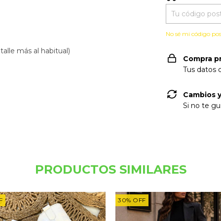
No sé mi código pos
alle más al habitual)
Compra p
Tus datos 
Cambios y
Si no te gu
PRODUCTOS SIMILARES
F
30
%
OFF