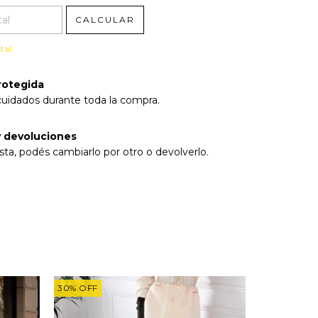
CALCULAR
tal
rotegida
cuidados durante toda la compra.
 devoluciones
sta, podés cambiarlo por otro o devolverlo.
30
%
OFF
30
%
OFF