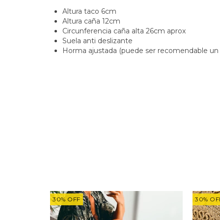
Altura taco 6cm
Altura caña 12cm
Circunferencia caña alta 26cm aprox
Suela anti deslizante
Horma ajustada (puede ser recomendable un t
30
%
OFF
30
%
OF