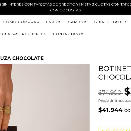
AS SIN INTERES CON TARJETAS DE CREDITO Y HASTA 3 CUOTAS CON TARJ
CON GOCUOTAS
CÓMO COMPRAR
ENVÍOS
CAMBIOS
GUÍA DE TALLES
EGUNTAS FRECUENTES
CONTACTANOS
MUZA CHOCOLATE
BOTINET
CHOCOL
$
$74.900
Precio sin impuest
$41.944
co