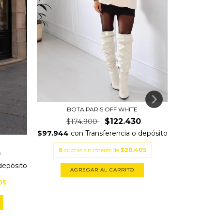
BOTA PARIS OFF WHITE
BO
$122.430
$174.900
$1
$97.944
con
Transferencia o depósito
$83.944
c
6
cuotas sin interés de
$20.405
6
cuotas
0
depósito
AGREGAR AL CARRITO
A
05