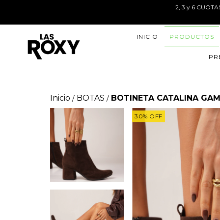
2, 3 y 6 CUOT
INICIO
PRODUCTOS
PR
Inicio
BOTAS
BOTINETA CATALINA GA
/
/
30
%
OFF