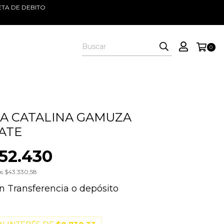
ETA DE DEBITO
0
A CATALINA GAMUZA
ATE
52.430
os
$43.330,58
n
Transferencia o depósito