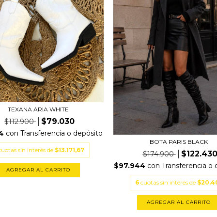
TEXANA ARIA WHITE
$79.030
$112.900
24
con
Transferencia o depósito
BOTA PARIS BLACK
cuotas sin interés de
$13.171,67
$122.43
$174.900
$97.944
con
Transferencia o 
AGREGAR AL CARRITO
6
cuotas sin interés de
$20.4
AGREGAR AL CARRITO