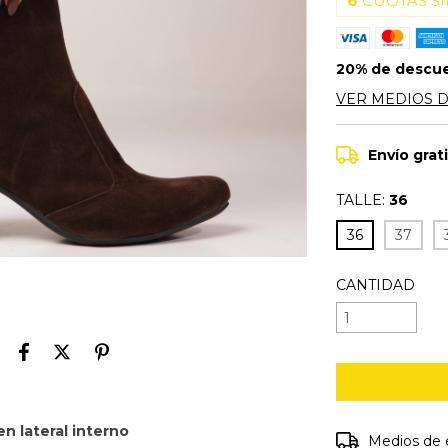
6
CUOTAS SI
20% de descu
VER MEDIOS 
Envío grat
TALLE:
36
36
37
CANTIDAD
n lateral interno
Entregas para e
Medios de 