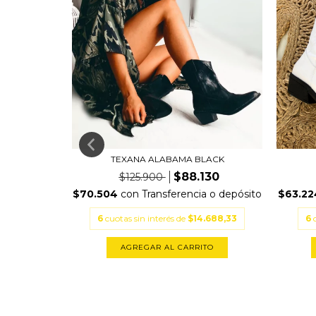
TE
TEXANA ALABAMA BLACK
430
$88.130
$125.900
a o depósito
$70.504
con
Transferencia o depósito
$63.2
0.405
6
cuotas sin interés de
$14.688,33
6
TO
AGREGAR AL CARRITO