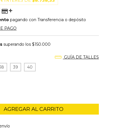
N INTERÉS DE
$8.738,33
ento
pagando con Transferencia o depósito
DE PAGO
is
superando los
$150.000
GUÍA DE TALLES
38
39
40
l CP:
CAMBIAR CP
envío