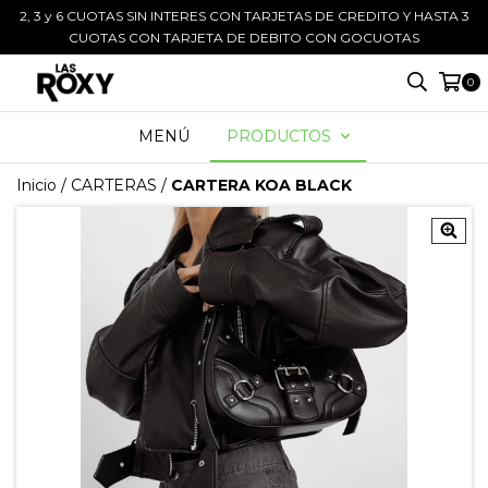
2, 3 y 6 CUOTAS SIN INTERES CON TARJETAS DE CREDITO Y HASTA 3
CUOTAS CON TARJETA DE DEBITO CON GOCUOTAS
0
MENÚ
PRODUCTOS
Inicio
/
CARTERAS
/
CARTERA KOA BLACK